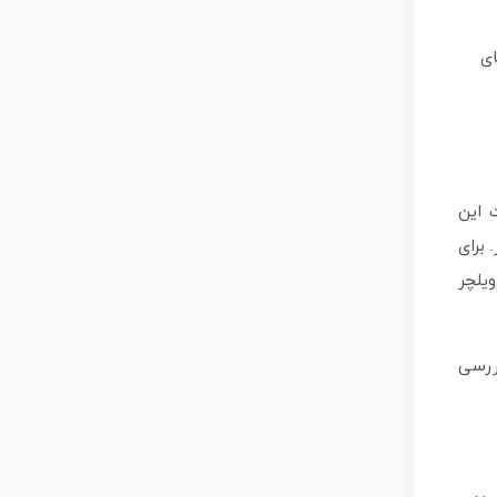
ای
 این
 برای
یلچر
بررسی