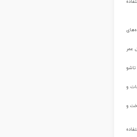
فاده
‌های
 عمر
تاشو
ات و
خت و
فاده