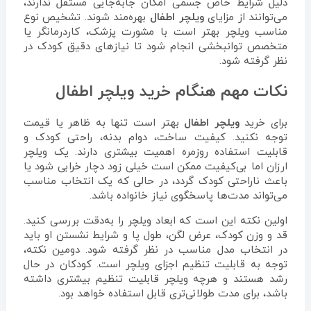
دلیل شرایط خاص جسمی امکان جابه‌جایی مستقل ندارند،
می‌توانند از مزایای
ویلچر اطفال
بهره‌مند شوند. تشخیص نوع
مناسب ویلچر بهتر است با مشورت پزشک، کاردرمانگر یا
متخصص توانبخشی انجام شود تا نیازهای دقیق کودک در
نظر گرفته شود.
نکات مهم هنگام خرید ویلچر اطفال
برای خرید
ویلچر اطفال
بهتر است تنها به ظاهر یا قیمت
توجه نکنید. کیفیت ساخت، دوام بدنه، راحتی کودک و
قابلیت استفاده روزمره اهمیت بیشتری دارند. یک ویلچر
ارزان اما بی‌کیفیت ممکن است خیلی زود دچار خرابی شود یا
باعث ناراحتی کودک گردد، در حالی که یک انتخاب مناسب
می‌تواند مدت‌ها پاسخگوی نیاز خانواده باشد.
اولین نکته این است که ابعاد ویلچر را به‌دقت بررسی کنید.
قد و وزن کودک، عرض لگن، طول پا و شرایط نشستن او باید
در انتخاب مدل مناسب در نظر گرفته شود. دومین نکته،
توجه به قابلیت تنظیم اجزای ویلچر است. کودکان در حال
رشد هستند و هرچه ویلچر قابلیت تنظیم بیشتری داشته
باشد، برای مدت طولانی‌تری قابل استفاده خواهد بود.