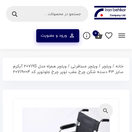
۰
ورود و عضویت
خانه
/
ویلچر
/
ویلچر مسافرتی
/ ویلچر همراه مدل 20719S آبکرم
سایز 43 دسته شکن چرخ عقب توپر چرخ جلوتوپر کد 20719004