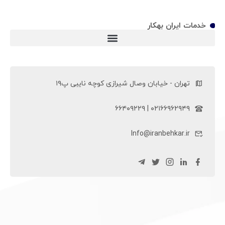
خدمات ایران بهکار
ویلچر سی پی (ویلچر CP)
تهران - خیابان وصال شیرازی کوچه نایبی پ۱۹
۰۲۱۶۶۹۶۲۹۴۹ | ۶۶۴۰۹۲۲۹
Info@iranbehkar.ir