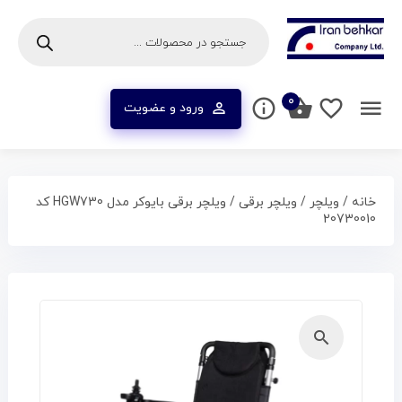
۰
ورود و عضویت
خانه
/
ویلچر
/
ویلچر برقی
/ ویلچر برقی بایوکر مدل HGW730 کد
20730010