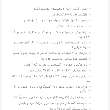
جنس فریم: آلیاژ آلومینیوم تقویت شده
ظرفیت بار: تا ۱۴۰ کیلوگرم
ریموت کنترل بلوتوثی برای حرکت و پارک از راه دور
سیستم هشدار سخنگو
نوع موتور: دو موتور براشلس هر کدام ۳۰۰ وات (مجموعاً
۶۰۰ وات)
باتری: لیتیوم‑یون 24 ولت با ظرفیت 12 Ah (قابل حمل در
خطوط هوایی)
سرعت: تا ۷ کیلومتر بر ساعت در هر دو جهت جلو و عقب
قابلیت کوه‌پیمایی: تا شیب ۱۲ درجه
برد حرکتی: حدود ۲۰ کیلومتر در هر بار شارژ کامل
ابعاد صندلی: W 46 × L 46 × H 7 سانتی‌متر
پشتی صندلی: عرض ۴۵ × ارتفاع ۷۲ سانتی‌متر با تکیه‌گاه
سر
وزن: بدون باتری حدود ۲۹.۷ کیلوگرم؛ با باتری حدود ۳۱.۸
کیلوگرم
سیستم ترمز الکترومغناطیسی با توقف فوری، ضدبرگشت
سیستم کمک‌فنر جلو و عقب برای حرکت نرم و پایدار
جوی‌استیک کنترل ۳۶۰ درجه