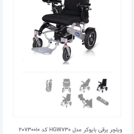
ویلچر برقی بایوکر مدل HGW730 کد 20730010