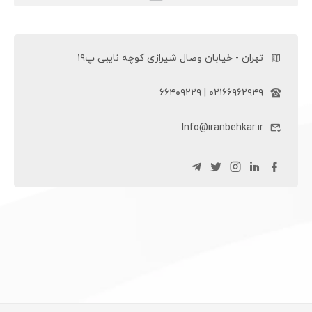
ویلچر سی پی (ویلچر CP)
تهران - خیابان وصال شیرازی کوچه نایبی پ۱۹
۰۲۱۶۶۹۶۲۹۴۹ | ۶۶۴۰۹۲۲۹
Info@iranbehkar.ir