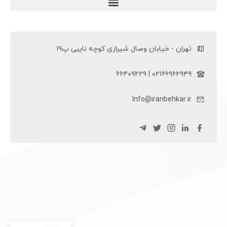
ویلچر سی پی (ویلچر CP)
تهران - خیابان وصال شیرازی کوچه نایبی پ۱۹
۰۲۱۶۶۹۶۲۹۴۹ | ۶۶۴۰۹۲۲۹
Info@iranbehkar.ir