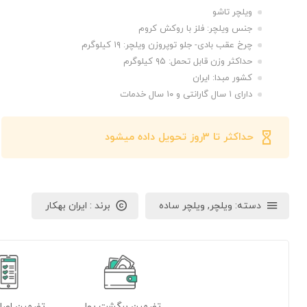
ویلچر تاشو
جنس ویلچر: فلز با روکش کروم
چرخ عقب بادی- جلو توپروزن ویلچر: ۱۹ کیلوگرم
حداکثر وزن قابل تحمل: ۹۵ کیلوگرم
کشور مبدا: ایران
دارای ۱ سال گارانتی و ۱۰ سال خدمات
حداکثر تا ۳روز تحویل داده میشود
دسته:
ویلچر
,
ویلچر ساده
برند :
ایران بهکار
تضمین برگشت پول
تضمین اصل