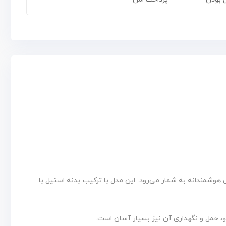
استاندارد هستند، ویلچر ساده مدل ۷۰۳ آب کروم چرخ عقب بادی انتخابی هوشمندانه به شمار می‌رود. این مدل با ترکیب بدنه استیل با