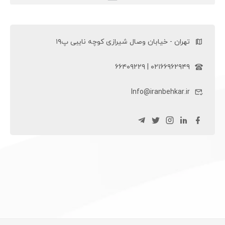
ویلچر سی پی (ویلچر CP)
تهران - خیابان وصال شیرازی کوچه نایبی پ۱۹
۰۲۱۶۶۹۶۲۹۴۹ | ۶۶۴۰۹۲۲۹
Info@iranbehkar.ir