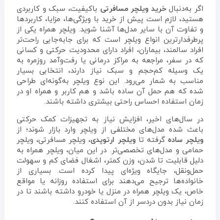
اگر به‌دنبال
خرید
ویلچر
مسافرتی
باکیفیت، سبک و کاربردی
هستید، لازم است پیش از خرید با ویژگی‌ها، مزایا، کاربردها
و تفاوت آن با سایر مدل‌ها آشنا شوید. ویلچر همراه یکی از
پرطرفدارترین انواع ویلچر است که برای جابه‌جایی راحت‌تر
افراد سالمند، بیماران، افراد دارای محدودیت حرکتی و کسانی
که در سفر، مراجعه به مراکز درمانی یا رفت‌وآمد روزمره به
یک وسیله کم‌حجم و سبک نیاز دارند، انتخابی بسیار
مناسب به شمار می‌رود. این نوع ویلچر به‌گونه‌ای طراحی
شده که هم حمل آن ساده باشد و هم کاربر و همراه او در
زمان استفاده احساس راحتی بیشتری داشته باشند.
در سال‌های اخیر، افزایش نیاز به تجهیزات کمک حرکتی
باعث شده مدل‌های مختلفی از ویلچر وارد بازار شوند؛ از
ویلچر ساده
گرفته تا
ویلچر ارتوپدی
، ویلچر مسافرتی، ویلچر
حمامی و مدل‌های تخصصی‌تر. در این میان، ویلچر همراه به
دلیل قابلیت تا شدن، وزن کمتر، اشغال فضای کم و سهولت
حمل‌ونقل، جایگاه ویژه‌ای پیدا کرده است. بسیاری از
خانواده‌ها ترجیح می‌دهند برای استفاده روزانه یا مواقع
خاص، یک ویلچر همراه در منزل یا خودرو داشته باشند تا در
زمان نیاز بدون دردسر از آن استفاده کنند.