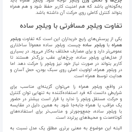
چرخ‌ها و تحمل وزن
ویلچر توجه شود. ویلچر همراه باید
به‌گونه‌ای باشد که هم امنیت کاربر حفظ شود و هم همراه
بتواند کنترل کاملی روی حرکت آن داشته باشد.
تفاوت ویلچر مسافرتی با ویلچر ساده
یکی از پرسش‌های رایج خریداران این است که تفاوت
ویلچر
همراه
با
ویلچر ساده
چیست. ویلچر ساده معمولاً ساختاری
عمومی‌تر دارد و برای مصارف مختلف به‌کار می‌رود. در بسیاری
از مدل‌های ویلچر ساده، چرخ‌های عقب بزرگ‌تر هستند تا
کاربر بتواند در صورت نیاز خود نیز ویلچر را حرکت دهد. اما
در ویلچر همراه، اولویت اصلی روی سبک بودن، حمل آسان و
هدایت توسط همراه است.
در واقع، ویلچر همراه را می‌توان گزینه‌ای مناسب برای
شرایطی دانست که فرد استفاده‌کننده به تنهایی توان کنترل
و حرکت مستقل ویلچر را ندارد یا قرار است بیشتر در حضور
یک مراقب یا همراه جابه‌جا شود. به همین دلیل در مقایسه
با ویلچر ساده، جمع‌وجورتر و مناسب‌تر برای استفاده‌های
کوتاه‌مدت و محیط‌های پرتردد است.
البته این موضوع به معنی برتری مطلق یک مدل نسبت به