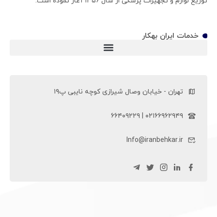
توزیع لوازم و تجهیزات پزشکی از سال ۱۳۵۶ آغاز نموده است.
خدمات ایران بهکار
ویلچر سی پی (ویلچر CP)
تهران - خیابان وصال شیرازی کوچه نایبی پ۱۹
۰۲۱۶۶۹۶۲۹۴۹ | ۶۶۴۰۹۲۲۹
Info@iranbehkar.ir